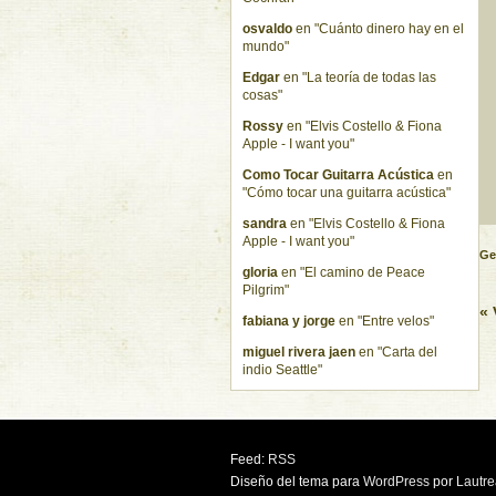
osvaldo
en "Cuánto dinero hay en el
mundo"
Edgar
en "La teoría de todas las
cosas"
Rossy
en "Elvis Costello & Fiona
Apple - I want you"
Como Tocar Guitarra Acústica
en
"Cómo tocar una guitarra acústica"
sandra
en "Elvis Costello & Fiona
Apple - I want you"
Ge
gloria
en "El camino de Peace
Pilgrim"
« 
fabiana y jorge
en "Entre velos"
miguel rivera jaen
en "Carta del
indio Seattle"
Feed:
RSS
Diseño del tema para
WordPress
por
Lautr