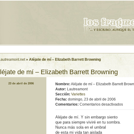
Lautreamont.net
» Aléjate de mí­ – Elizabeth Barrett Browning
léjate de mí­ – Elizabeth Barrett Browning
23 de abril de 2006
Nombre:
Aléjate de mí­ – Elizabeth Barrett Brow
Autor:
Lautreamont
Sección:
Variettes
Fecha:
domingo, 23 de abril de 2006
en
Comentarios:
Comentarios desactivados
Aléjate
de
Aléjate de mí­. Y sin embargo siento
mí­
que para siempre viviré en tu sombra.
–
Nunca más sola en el umbral
Elizab
de esta mi vida tan aislada