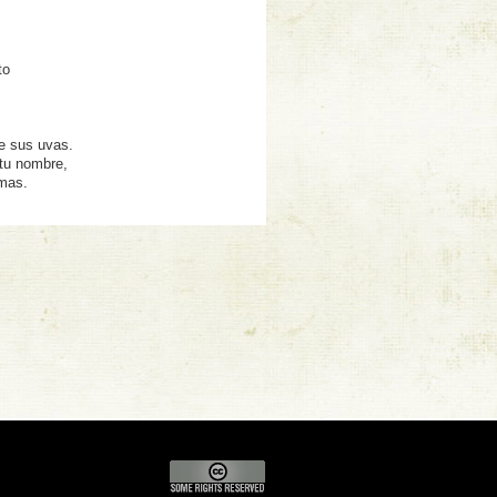
ing
to
e sus uvas.
 tu nombre,
imas.