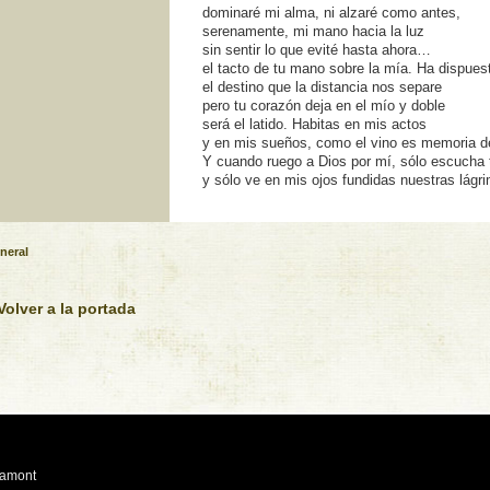
Barrett
dominaré mi alma, ni alzaré como antes,
Brown
serenamente, mi mano hacia la luz
sin sentir lo que evité hasta ahora…
el tacto de tu mano sobre la mí­a. Ha dispues
el destino que la distancia nos separe
pero tu corazón deja en el mí­o y doble
será el latido. Habitas en mis actos
y en mis sueños, como el vino es memoria d
Y cuando ruego a Dios por mí­, sólo escucha
y sólo ve en mis ojos fundidas nuestras lágr
neral
Volver a la portada
eamont