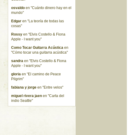
osvaldo
en "Cuánto dinero hay en el
mundo"
Edgar
en "La teoría de todas las
cosas"
Rossy
en "Elvis Costello & Fiona
Apple - I want you"
Como Tocar Guitarra Acústica
en
"Cómo tocar una guitarra acústica"
sandra
en "Elvis Costello & Fiona
Apple - I want you"
gloria
en "El camino de Peace
Pilgrim"
fabiana y jorge
en "Entre velos"
miguel rivera jaen
en "Carta del
indio Seattle"