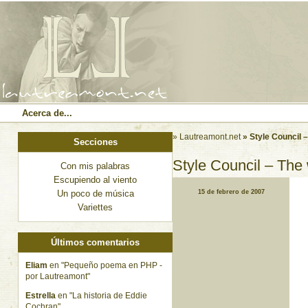
Acerca de...
» Lautreamont.net
» Style Council –
Secciones
Style Council – The 
Con mis palabras
Escupiendo al viento
Un poco de música
15 de febrero de 2007
Variettes
Últimos comentarios
Eliam
en "Pequeño poema en PHP -
por Lautreamont"
Estrella
en "La historia de Eddie
Cochran"