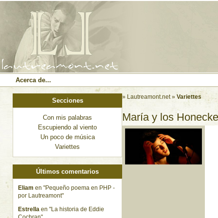
Acerca de...
» Lautreamont.net
»
Variettes
Secciones
María y los Honecke
Con mis palabras
Escupiendo al viento
Un poco de música
Variettes
Últimos comentarios
Eliam
en "Pequeño poema en PHP -
por Lautreamont"
Estrella
en "La historia de Eddie
Cochran"