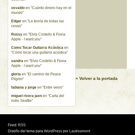
osvaldo
en "Cuánto dinero hay en el
mundo"
Edgar
en "La teoría de todas las
cosas"
Rossy
en "Elvis Costello & Fiona
Apple - I want you"
Como Tocar Guitarra Acústica
en
"Cómo tocar una guitarra acústica"
sandra
en "Elvis Costello & Fiona
Apple - I want you"
gloria
en "El camino de Peace
« Volver a la portada
Pilgrim"
fabiana y jorge
en "Entre velos"
miguel rivera jaen
en "Carta del
indio Seattle"
Feed:
RSS
Diseño del tema para
WordPress
por
Lautreamont