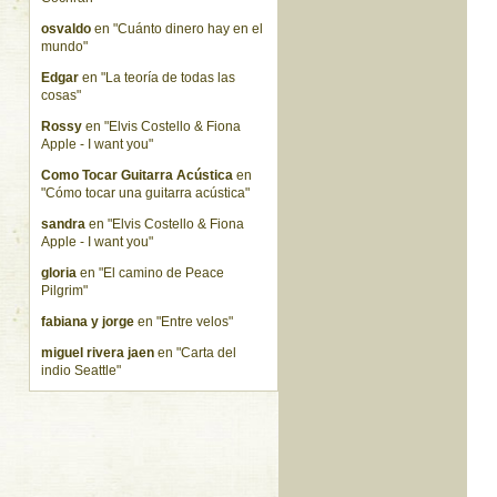
osvaldo
en "Cuánto dinero hay en el
mundo"
Edgar
en "La teoría de todas las
cosas"
Rossy
en "Elvis Costello & Fiona
Apple - I want you"
Como Tocar Guitarra Acústica
en
"Cómo tocar una guitarra acústica"
sandra
en "Elvis Costello & Fiona
Apple - I want you"
gloria
en "El camino de Peace
Pilgrim"
fabiana y jorge
en "Entre velos"
miguel rivera jaen
en "Carta del
indio Seattle"