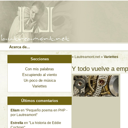
Acerca de...
» Lautreamont.net
»
Variettes
Secciones
Y todo vuelve a em
Con mis palabras
Escupiendo al viento
Un poco de música
Variettes
Últimos comentarios
Eliam
en "Pequeño poema en PHP -
por Lautreamont"
Estrella
en "La historia de Eddie
Cochran"